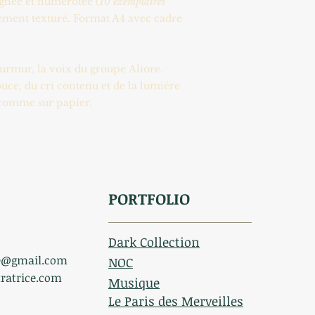
ignée et numérotée (
10 exemplaires
rement texturé. Format A4 avec cadre
Murmur, la voix du groupe Aliore.
ce, du cri contenu et de la lumière
e comme sur papier.
PORTFOLIO
Dark Collection
ce@gmail.com
NOC
ratrice.com
Musique
Le Paris des Merveilles