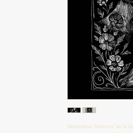
Illustration "Murmur" de la D