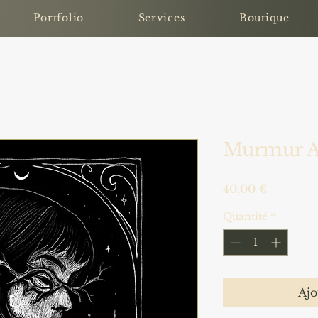
Portfolio
Services
Boutique
Murmur 
Prix
40,00 €
Quantité
*
Ajo