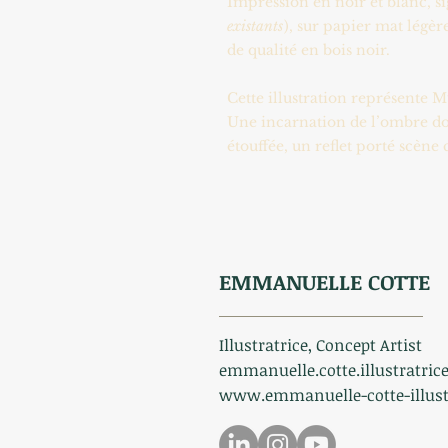
Impression en noir et blanc, s
existants
), sur papier mat légè
de qualité en bois noir.
Cette illustration représente 
Une incarnation de l’ombre dou
étouffée, un reflet porté scèn
EMMANUELLE COTTE
Illustratrice, Concept Artist
emmanuelle.cotte.illustratri
www.emmanuelle-cotte-illust