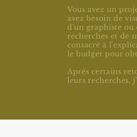
Vous avez un projet
avez besoin de vis
d'un graphiste ou 
recherches et de 
consacré à l'expli
le budget pour obt
Après certains re
leurs recherches, 