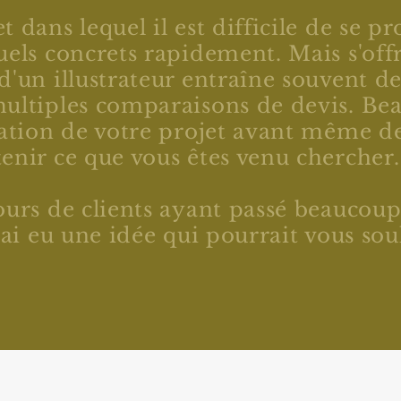
 dans lequel il est difficile de se pr
uels concrets rapidement. Mais s'offri
d'un illustrateur entraîne souvent d
multiples comparaisons de devis. B
cation de votre projet avant même de
enir ce que vous êtes venu chercher
tours de clients ayant passé beaucou
j'ai eu une idée qui pourrait vous so