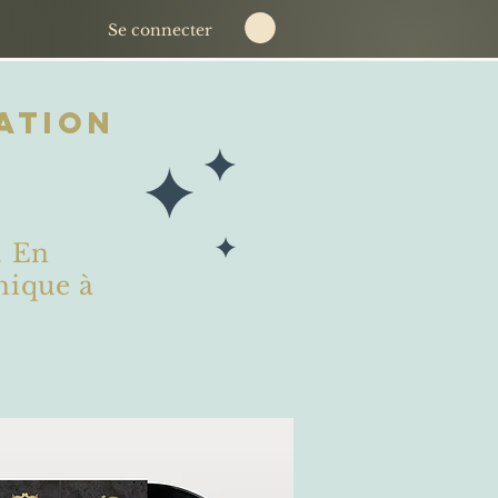
Se connecter
ation
. En
hique à