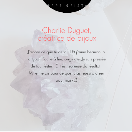
Charlie Duguet,
créatrice de bijoux
J'adore ce que tu as fait ! Et j'aime beaucoup
la typo ! Facile à lire, originale. Je suis pressée
de tout tester ! Et très heureuse du résultat !
Mille mercis pour ce que tu as réussi à créer
pour moi <3