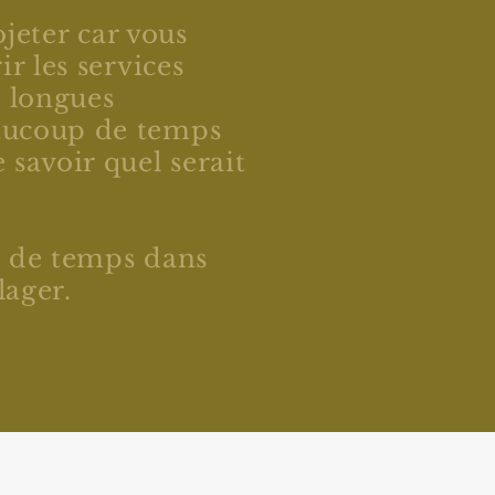
ojeter car vous
r les services
e longues
eaucoup de temps
 savoir quel serait
.
p de temps dans
ulager.